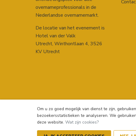
Contac
overnameprofessionals in de
Nederlandse overnamemarkt.
De locatie van het evenement is
Hotel van der Valk
Utrecht,
Winthontlaan 4
,
3526
KV
Utrecht
Om u zo goed mogelijk van dienst te zijn, gebruike
bezoekersstatistieken te analyseren. We gebruiken
deze website.
Wat zijn cookies?
© 2026
Brookz
| Vandaag geopend van 08:30 tot 1