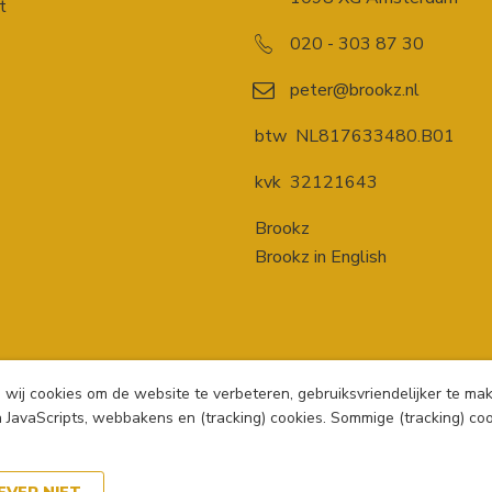
t
020 - 303 87 30
peter@brookz.nl
btw
NL817633480.B01
kvk
32121643
Brookz
Brookz in English
n wij cookies om de website te verbeteren, gebruiksvriendelijker te m
 JavaScripts, webbakens en (tracking) cookies. Sommige (tracking) c
7:30
Algemene 