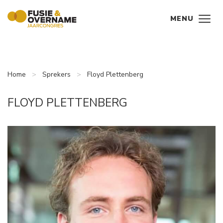
Ga direct naar
de inhoud
.
MENU
Home
Sprekers
Floyd Plettenberg
FLOYD PLETTENBERG