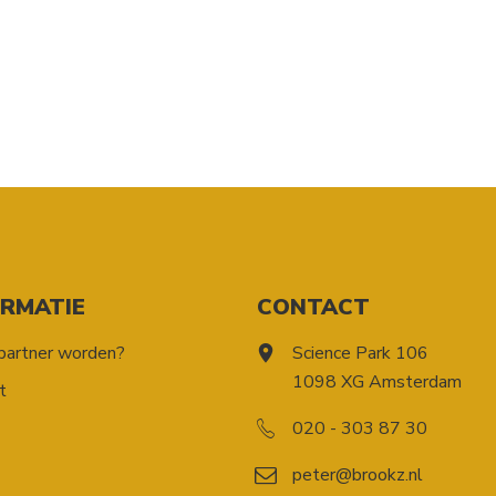
ORMATIE
CONTACT
partner worden?
Science Park 106
1098 XG Amsterdam
t
020 - 303 87 30
peter@brookz.nl