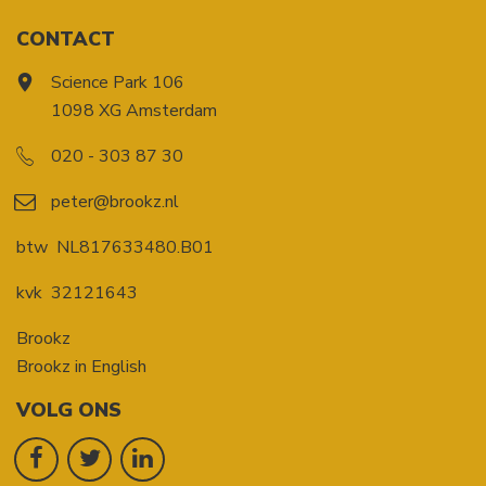
CONTACT
Science Park 106
1098 XG Amsterdam
020 - 303 87 30
peter@brookz.nl
btw
NL817633480.B01
kvk
32121643
Brookz
Brookz in English
VOLG ONS