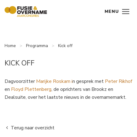
Ga direct naar
de inhoud
.
MENU
Home
Programma
Kick off
KICK OFF
Dagvoorzitter
Marijke
Roskam
i
n gesprek met
Peter Rikhof
en
Floyd Plettenberg
, de oprichters van Brookz en
Dealsuite, over het laatste nieuws in de overnamemarkt.
Terug naar overzicht